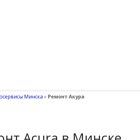
осервисы Минска
»
Ремонт Акура
онт Acura в Минске