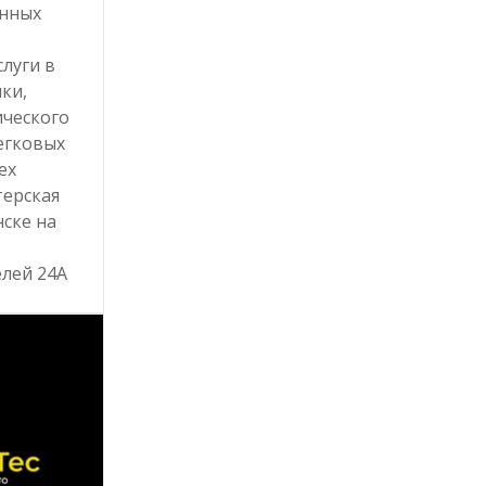
нных
луги в
ки,
ического
егковых
ех
терская
ске на
лей 24А