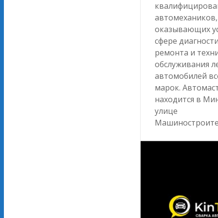
квалифицирова
автомехаников,
оказывающих ус
сфере диагности
ремонта и техн
обслуживания л
автомобилей вс
марок. Автомас
находится в Мин
улице
Машиностроите