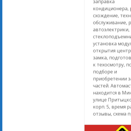
заправка
кондиционера, 
схождение, тех
обслуживание, 
автоэлектрики,
стеклоподъемн
установка моду
открытия центр
замка, подгото
к техосмотру, 
подборе и
приобретении з
частей. Автомас
находится в Мин
улице Притыцко
корп. 5, время 
отзывы, схема п