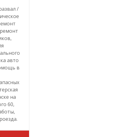
развал /
ническое
ремонт
 ремонт
иков,
ля
ального
вка авто
помощь в
апасных
терская
ске на
го 60,
работы,
роезда.