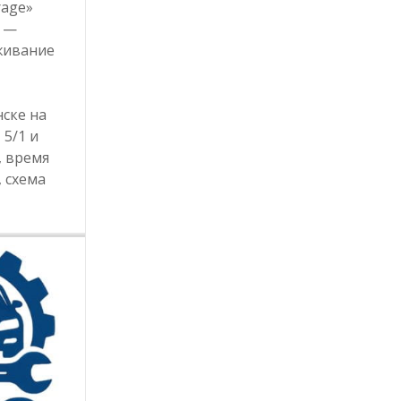
rage»
) —
живание
ске на
 5/1 и
2, время
 схема