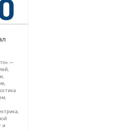
ал
вто» —
лей,
и,
ия,
ностика
ем,
ектрика,
ной
т и