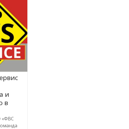
ервис
а и
о в
О «ФВС
команда