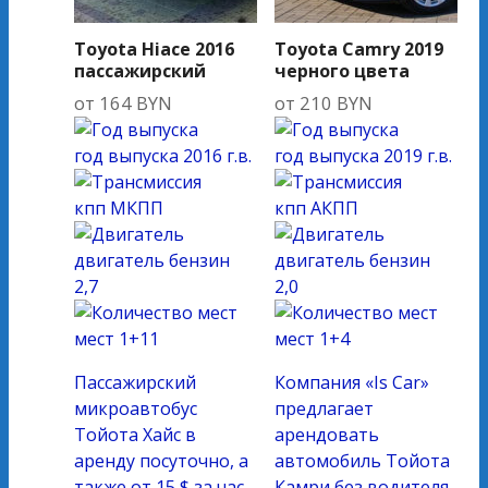
Toyota Hiace 2016
Toyota Camry 2019
пассажирский
черного цвета
от
164
BYN
от
210
BYN
год выпуска
2016 г.в.
год выпуска
2019 г.в.
кпп
МКПП
кпп
АКПП
двигатель
бензин
двигатель
бензин
2,7
2,0
мест
1+11
мест
1+4
Пассажирский
Компания «Is Car»
микроавтобус
предлагает
Тойота Хайс в
арендовать
аренду посуточно, а
автомобиль Тойота
также от 15 $ за час
Камри без водителя