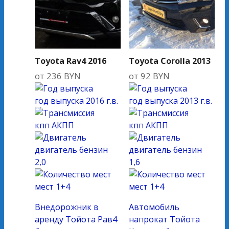
Toyota Rav4 2016
Toyota Corolla 2013
от
236
BYN
от
92
BYN
год выпуска
2016 г.в.
год выпуска
2013 г.в.
кпп
АКПП
кпп
АКПП
двигатель
бензин
двигатель
бензин
2,0
1,6
мест
1+4
мест
1+4
Внедорожник в
Автомобиль
аренду Тойота Рав4
напрокат Тойота