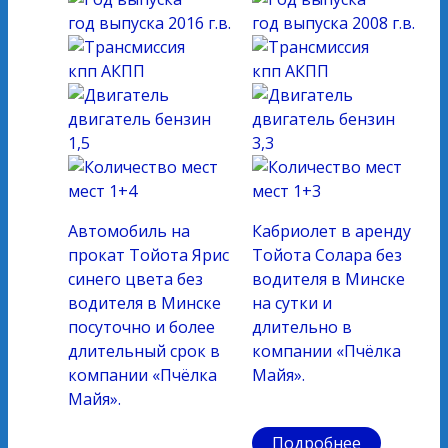
год выпуска
2016 г.в.
год выпуска
2008 г.в.
кпп
АКПП
кпп
АКПП
двигатель
бензин
двигатель
бензин
1,5
3,3
мест
1+4
мест
1+3
Автомобиль на
Кабриолет в аренду
прокат Тойота Ярис
Тойота Солара без
синего цвета без
водителя в Минске
водителя в Минске
на сутки и
посуточно и более
длительно в
длительный срок в
компании «Пчёлка
компании «Пчёлка
Майя».
Майя».
Подробнее