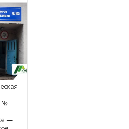
еская
а №
ке —
кое