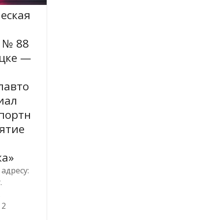
еская
 № 88
цке —
лавто
иал
портн
ятие
ка»
адресу:
.
.
 2