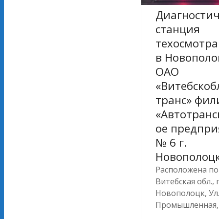
Диагностич
станция
техосмотра
в Новополо
ОАО
«Витебскоб
транс» фил
«Автотранс
ое предпри
№ 6 г.
Новополоц
Расположена по 
Витебская обл., г
Новополоцк, Ул
Промышленная,