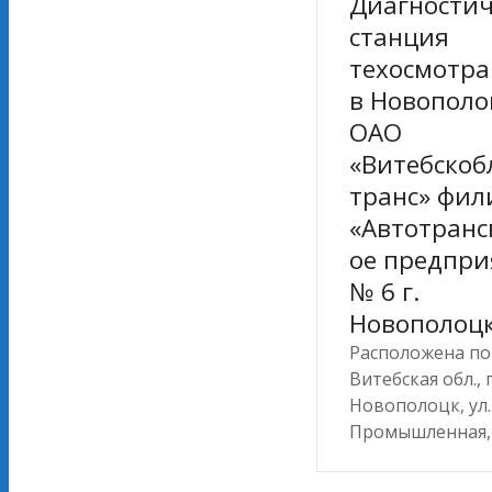
Диагностич
станция
техосмотра
в Новополо
ОАО
«Витебскоб
транс» фил
«Автотранс
ое предпри
№ 6 г.
Новополоц
Расположена по 
Витебская обл., г
Новополоцк, ул.
Промышленная,