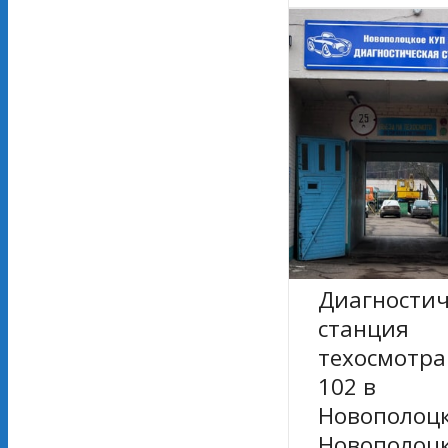
Диагностич
станция
техосмотр
102 в
Новополоц
Новополоц