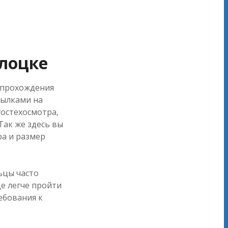
лоцке
й прохождения
сылками на
остехосмотра,
Так же здесь вы
ра и размер
ьцы часто
е легче пройти
ебования к