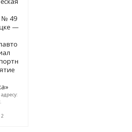
еская
 № 49
цке —
лавто
иал
портн
ятие
ка»
адресу:
.
 2