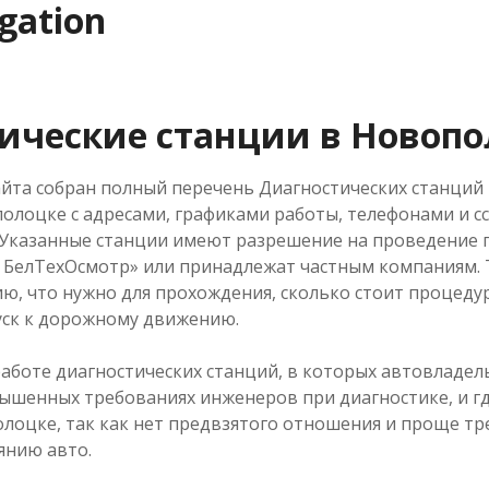
igation
ические станции в Новопо
айта собран полный перечень Диагностических станци
олоцке с адресами, графиками работы, телефонами и с
 Указанные станции имеют разрешение на проведение г
П БелТехОсмотр» или принадлежат частным компаниям. 
, что нужно для прохождения, сколько стоит процеду
уск к дорожному движению.
аботе диагностических станций, в которых автовладел
ышенных требованиях инженеров при диагностике, и гд
лоцке, так как нет предвзятого отношения и проще тр
янию авто.