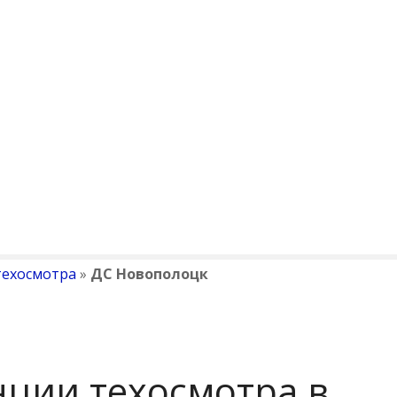
техосмотра
»
ДС Новополоцк
нции техосмотра в