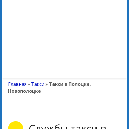
Главная
»
Такси
»
Такси в Полоцке,
Новополоцке
Службы такси в